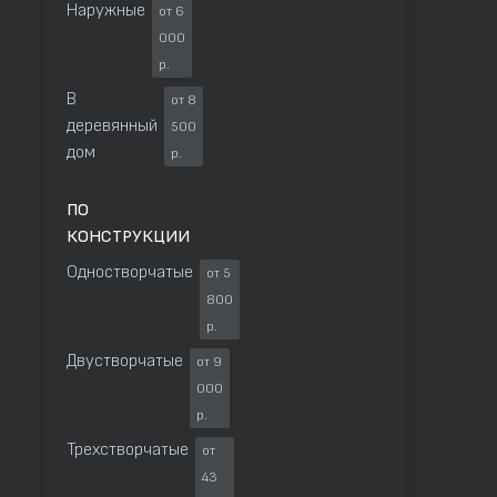
Наружные
от 6
000
р.
В
от 8
деревянный
500
дом
р.
ПО
КОНСТРУКЦИИ
Одностворчатые
от 5
800
р.
Двустворчатые
от 9
000
р.
Трехстворчатые
от
43