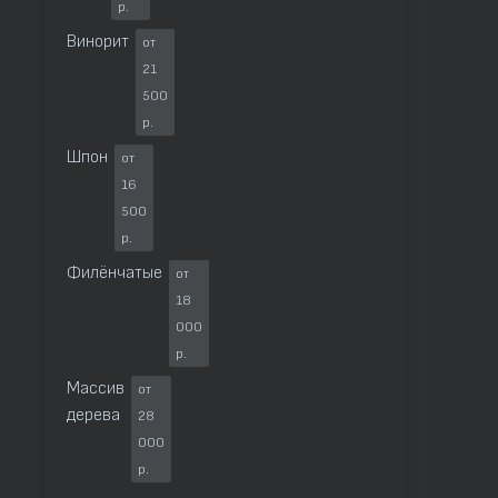
р.
Винорит
от
21
500
р.
Шпон
от
16
500
р.
Филёнчатые
от
18
000
р.
Массив
от
дерева
28
000
р.