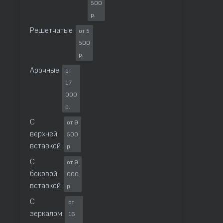
500
р.
Решетчатые
от 5
500
р.
Арочные
от
17
000
р.
С
от 9
верхней
500
вставкой
р.
С
от 9
боковой
000
вставкой
р.
С
от
зеркалом
16