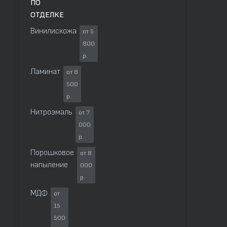
ПО
ОТДЕЛКЕ
Винилискожа
от 5
800
р.
Ламинат
от 8
500
р.
Нитроэмаль
от 7
000
р.
Порошковое
от 8
напыление
000
р.
МДФ
от
15
500