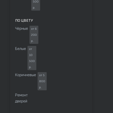
500
р.
ПО ЦВЕТУ
Чёрные
от 6
200
р.
Белые
от
10
500
р.
Коричневые
от 5
800
р.
Ремонт
дверей