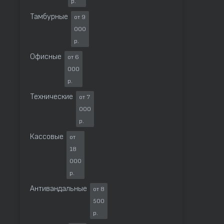
р.
Тамбурные
от 9
000
р.
Офисные
от 6
000
р.
Технические
от 7
000
р.
Кассовые
от
18
000
р.
Антивандальные
от 8
500
р.