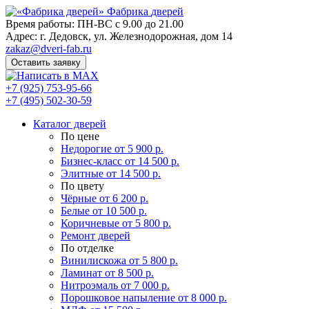
Фабрика
дверей
Время работы: ПН-ВС с 9.00 до 21.00
Адрес: г. Дедовск, ул. Железнодорожная, дом 14
zakaz@dveri-fab.ru
Оставить заявку
+7 (925) 753-95-66
+7 (495) 502-30-59
Каталог дверей
По цене
Недорогие
от 5 900 р.
Бизнес-класс
от 14 500 р.
Элитные
от 14 500 р.
По цвету
Чёрные
от 6 200 р.
Белые
от 10 500 р.
Коричневые
от 5 800 р.
Ремонт дверей
По отделке
Винилискожа
от 5 800 р.
Ламинат
от 8 500 р.
Нитроэмаль
от 7 000 р.
Порошковое напыление
от 8 000 р.