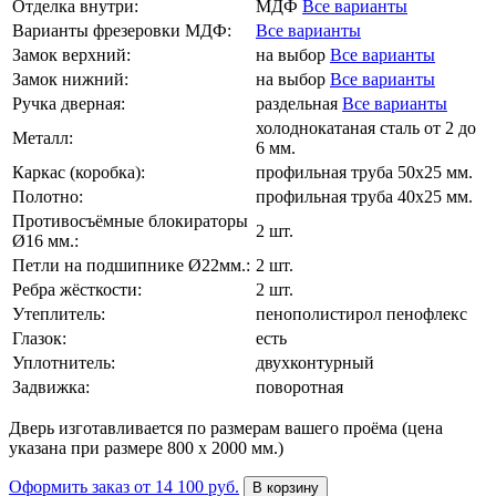
Отделка внутри:
МДФ
Все варианты
Варианты фрезеровки МДФ:
Все варианты
Замок верхний:
на выбор
Все варианты
Замок нижний:
на выбор
Все варианты
Ручка дверная:
раздельная
Все варианты
холоднокатаная сталь от 2 до
Металл:
6 мм.
Каркас (коробка):
профильная труба 50х25 мм.
Полотно:
профильная труба 40х25 мм.
Противосъёмные блокираторы
2 шт.
Ø16 мм.:
Петли на подшипнике Ø22мм.:
2 шт.
Ребра жёсткости:
2 шт.
Утеплитель:
пенополистирол пенофлекс
Глазок:
есть
Уплотнитель:
двухконтурный
Задвижка:
поворотная
Дверь изготавливается по размерам вашего проёма (цена
указана при размере 800 х 2000 мм.)
Оформить заказ
от 14 100 руб.
В корзину