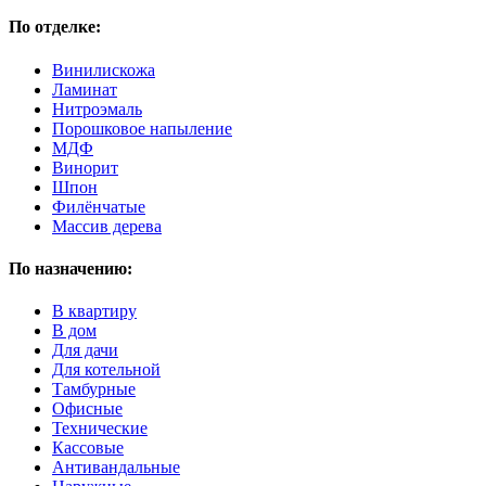
По отделке:
Винилискожа
Ламинат
Нитроэмаль
Порошковое напыление
МДФ
Винорит
Шпон
Филёнчатые
Массив дерева
По назначению:
В квартиру
В дом
Для дачи
Для котельной
Тамбурные
Офисные
Технические
Кассовые
Антивандальные