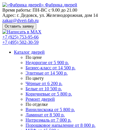
Фабрика
дверей
Время работы: ПН-ВС с 9.00 до 21.00
Адрес: г. Дедовск, ул. Железнодорожная, дом 14
zakaz@dveri-fab.ru
Оставить заявку
+7 (925) 753-95-66
+7 (495) 502-30-59
Каталог дверей
По цене
Недорогие
от 5 900 р.
Бизнес-класс
от 14 500 р.
Элитные
от 14 500 р.
По цвету
Чёрные
от 6 200 р.
Белые
от 10 500 р.
Коричневые
от 5 800 р.
Ремонт дверей
По отделке
Винилискожа
от 5 800 р.
Ламинат
от 8 500 р.
Нитроэмаль
от 7 000 р.
Порошковое напыление
от 8 000 р.