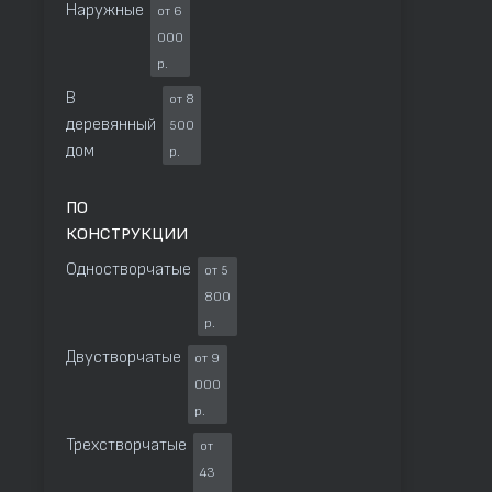
Наружные
от 6
000
р.
В
от 8
деревянный
500
дом
р.
ПО
КОНСТРУКЦИИ
Одностворчатые
от 5
800
р.
Двустворчатые
от 9
000
р.
Трехстворчатые
от
43