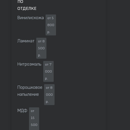
ПО
ОТДЕЛКЕ
Винилискожа
от 5
800
р.
Ламинат
от 8
500
р.
Нитроэмаль
от 7
000
р.
Порошковое
от 8
напыление
000
р.
МДФ
от
15
500