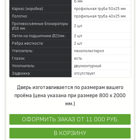
6 мм.
Каркас (коробка):
профильная труба 50х25 мм.
Полотно:
профильная труба 40х25 мм.
Противосъёмные блокираторы
2 шт.
Ø16 мм.:
Петли на подшипнике Ø22мм.:
2 шт.
Ребра жёсткости:
2 шт.
Утеплитель:
пенополистирол
Глазок:
есть
Уплотнитель:
двухконтурный
Задвижка:
отсутствует
Дверь изготавливается по размерам вашего
проёма (цена указана при размере 800 х 2000
мм.)
ОФОРМИТЬ ЗАКАЗ
ОТ 11 000 РУБ.
В КОРЗИНУ