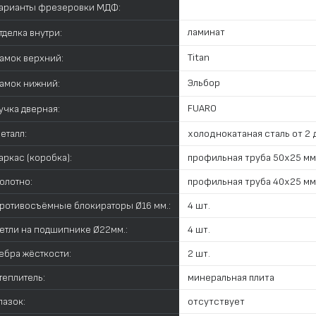
арианты фрезеровки МДФ:
ламинат
тделка внутри:
Titan
амок верхний:
Эльбор
амок нижний:
FUARO
учка дверная:
еталл:
холоднокатаная сталь от 2 д
аркас (коробка):
профильная труба 50х25 мм
олотно:
профильная труба 40х25 мм
ротивосъёмные блокираторы Ø16 мм.:
4 шт.
етли на подшипнике Ø22мм.:
4 шт.
ебра жёсткости:
2 шт.
теплитель:
минеральная плита
лазок:
отсутствует