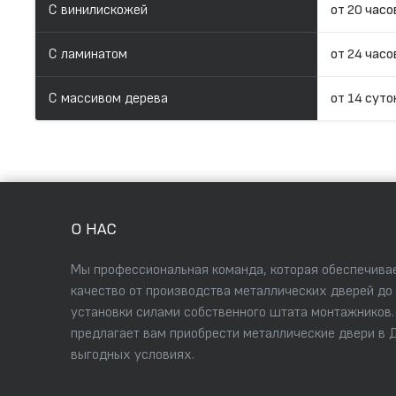
С винилискожей
от 20 часо
С ламинатом
от 24 часо
С массивом дерева
от 14 суто
О НАС
Мы профессиональная команда, которая обеспечивае
качество от производства металлических дверей до
установки силами собственного штата монтажников
предлагает вам приобрести металлические двери в 
выгодных условиях.