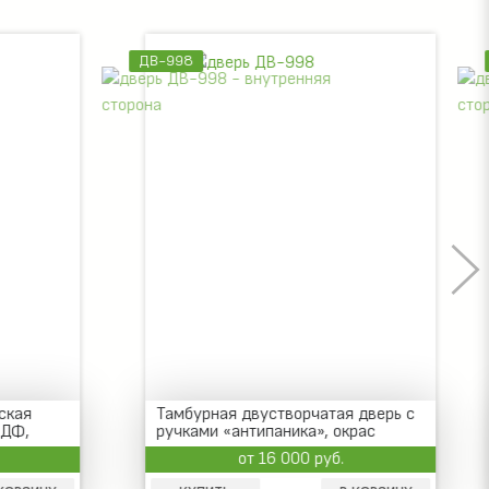
ДВ-998
ская
Тамбурная двустворчатая дверь с
МДФ,
ручками «антипаника», окрас
ль
нитроэмаль
от 16 000 руб.