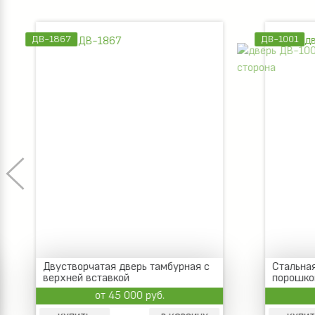
ДВ-1867
ДВ-1001
Двустворчатая дверь тамбурная с
Стальная
верхней вставкой
порошко
шпониро
от 45 000 руб.