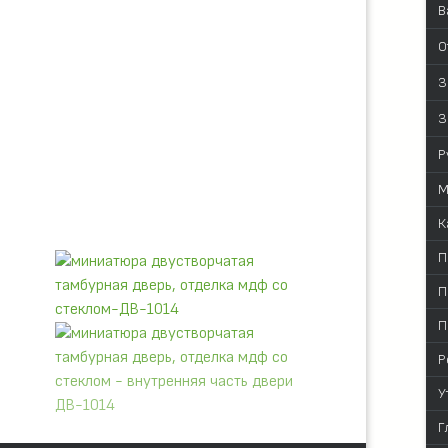
В
О
З
З
Р
М
К
П
П
П
Р
У
Г