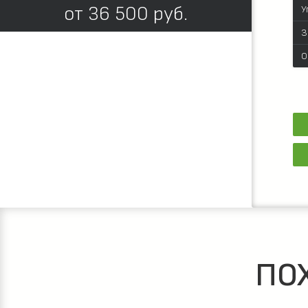
от
36 500
руб.
У
З
О
ПО