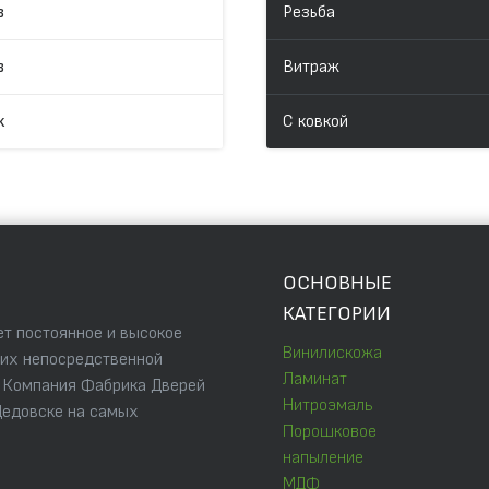
в
Резьба
в
Витраж
к
С ковкой
ОСНОВНЫЕ
КАТЕГОРИИ
т постоянное и высокое
Винилискожа
 их непосредственной
Ламинат
. Компания Фабрика Дверей
Нитроэмаль
Дедовске на самых
Порошковое
напыление
МДФ