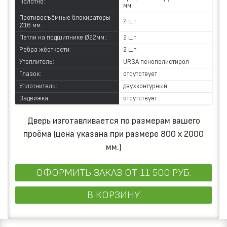
Полотно:
мм.
Противосъёмные блокираторы
2 шт.
Ø16 мм.:
Петли на подшипнике Ø22мм.:
2 шт.
Ребра жёсткости:
2 шт.
Утеплитель:
URSA пенополистирол
Глазок:
отсутствует
Уплотнитель:
двухконтурный
Задвижка:
отсутствует
Дверь изготавливается по размерам вашего
проёма (цена указана при размере 800 х 2000
мм.)
ОФОРМИТЬ ЗАКАЗ
ОТ 11 500 РУБ.
В КОРЗИНУ