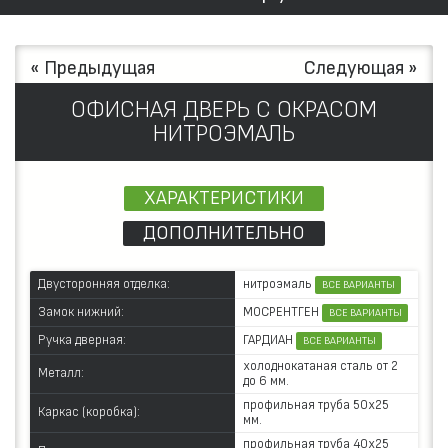
« Предыдущая
Следующая »
ОФИСНАЯ ДВЕРЬ С ОКРАСОМ
НИТРОЭМАЛЬ
ХАРАКТЕРИСТИКИ
ДОПОЛНИТЕЛЬНО
нитроэмаль
Двусторонняя отделка:
ВСЕ ВАРИАНТЫ
МОСРЕНТГЕН
Замок нижний:
ВСЕ ВАРИАНТЫ
ГАРДИАН
Ручка дверная:
ВСЕ ВАРИАНТЫ
холоднокатаная сталь от 2
Металл:
до 6 мм.
профильная труба 50х25
Каркас (коробка):
мм.
профильная труба 40х25