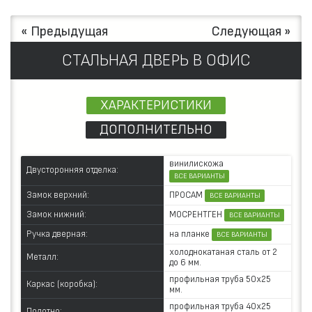
« Предыдущая
Следующая »
СТАЛЬНАЯ ДВЕРЬ В ОФИС
ХАРАКТЕРИСТИКИ
ДОПОЛНИТЕЛЬНО
винилискожа
Двусторонняя отделка:
ВСЕ ВАРИАНТЫ
ПРОСАМ
Замок верхний:
ВСЕ ВАРИАНТЫ
МОСРЕНТГЕН
Замок нижний:
ВСЕ ВАРИАНТЫ
на планке
Ручка дверная:
ВСЕ ВАРИАНТЫ
холоднокатаная сталь от 2
Металл:
до 6 мм.
профильная труба 50х25
Каркас (коробка):
мм.
профильная труба 40х25
Полотно: