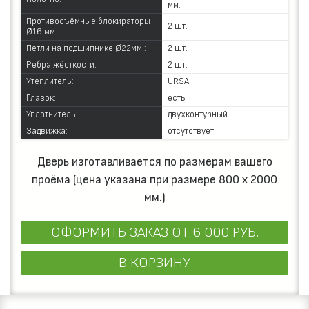
мм.
Противосъёмные блокираторы
2 шт.
Ø16 мм.:
Петли на подшипнике Ø22мм.:
2 шт.
Ребра жёсткости:
2 шт.
Утеплитель:
URSA
Глазок:
есть
Уплотнитель:
двухконтурный
Задвижка:
отсутствует
Дверь изготавливается по размерам вашего
проёма (цена указана при размере 800 х 2000
мм.)
ОФОРМИТЬ ЗАКАЗ
ОТ 6 000 РУБ.
В КОРЗИНУ