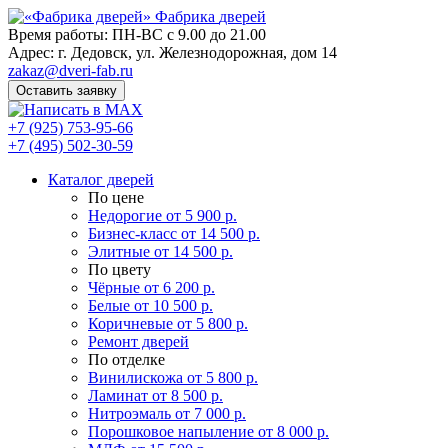
Фабрика
дверей
Время работы: ПН-ВС с 9.00 до 21.00
Адрес: г. Дедовск, ул. Железнодорожная, дом 14
zakaz@dveri-fab.ru
Оставить заявку
+7 (925) 753-95-66
+7 (495) 502-30-59
Каталог дверей
По цене
Недорогие
от 5 900 р.
Бизнес-класс
от 14 500 р.
Элитные
от 14 500 р.
По цвету
Чёрные
от 6 200 р.
Белые
от 10 500 р.
Коричневые
от 5 800 р.
Ремонт дверей
По отделке
Винилискожа
от 5 800 р.
Ламинат
от 8 500 р.
Нитроэмаль
от 7 000 р.
Порошковое напыление
от 8 000 р.