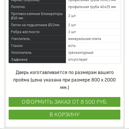
Каркас (коробка):
профильная труба 50х25 мм.
Полотно:
профильная труба 40х25 мм.
Противосъёмные блокираторы
2 шт.
Ø16 мм.:
Петли на подшипнике Ø22мм.:
2 шт.
Ребра жёсткости:
2 шт.
Утеплитель:
минеральная плита
Глазок:
есть
Уплотнитель:
трёхконтурный
Задвижка:
отсутствует
Дверь изготавливается по размерам вашего
проёма (цена указана при размере 800 х 2000
мм.)
ОФОРМИТЬ ЗАКАЗ
ОТ 8 500 РУБ.
В КОРЗИНУ