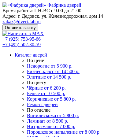
Фабрика
дверей
Время работы: ПН-ВС с 9.00 до 21.00
Адрес: г. Дедовск, ул. Железнодорожная, дом 14
zakaz@dveri-fab.ru
Оставить заявку
+7 (925) 753-95-66
+7 (495) 502-30-59
Каталог дверей
По цене
Недорогие
от 5 900 р.
Бизнес-класс
от 14 500 р.
Элитные
от 14 500 р.
По цвету
Чёрные
от 6 200 р.
Белые
от 10 500 р.
Коричневые
от 5 800 р.
Ремонт дверей
По отделке
Винилискожа
от 5 800 р.
Ламинат
от 8 500 р.
Нитроэмаль
от 7 000 р.
Порошковое напыление
от 8 000 р.