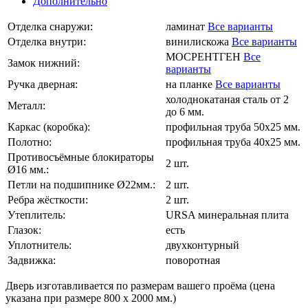
Дополнительно
Отделка снаружи:
ламинат
Все варианты
Отделка внутри:
винилискожа
Все варианты
МОСРЕНТГЕН
Все
Замок нижний:
варианты
Ручка дверная:
на планке
Все варианты
холоднокатаная сталь от 2
Металл:
до 6 мм.
Каркас (коробка):
профильная труба 50х25 мм.
Полотно:
профильная труба 40х25 мм.
Противосъёмные блокираторы
2 шт.
Ø16 мм.:
Петли на подшипнике Ø22мм.:
2 шт.
Ребра жёсткости:
2 шт.
Утеплитель:
URSA минеральная плита
Глазок:
есть
Уплотнитель:
двухконтурный
Задвижка:
поворотная
Дверь изготавливается по размерам вашего проёма (цена
указана при размере 800 х 2000 мм.)