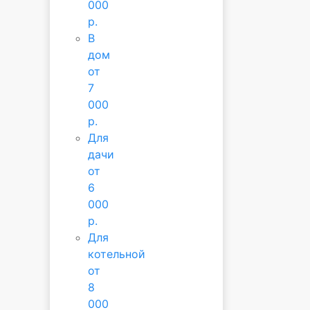
000
р.
В
дом
от
7
000
р.
Для
дачи
от
6
000
р.
Для
котельной
от
8
000