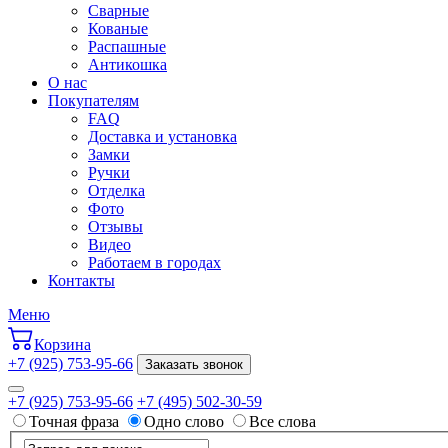
Сварные
Кованые
Распашные
Антикошка
О нас
Покупателям
FAQ
Доставка и установка
Замки
Ручки
Отделка
Фото
Отзывы
Видео
Работаем в городах
Контакты
Меню
Корзина
+7 (925) 753-95-66
Заказать звонок
+7 (925) 753-95-66
+7 (495) 502-30-59
Точная фраза
Одно слово
Все слова