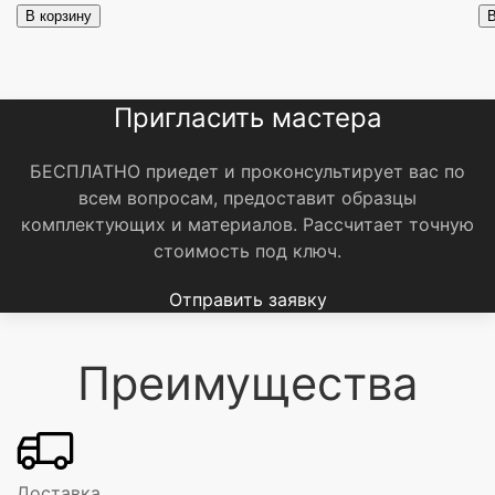
В корзину
В
Пригласить мастера
БЕСПЛАТНО приедет и проконсультирует вас по
всем вопросам, предоставит образцы
комплектующих и материалов.
Рассчитает точную
стоимость под ключ.
Отправить заявку
Преимущества
Доставка