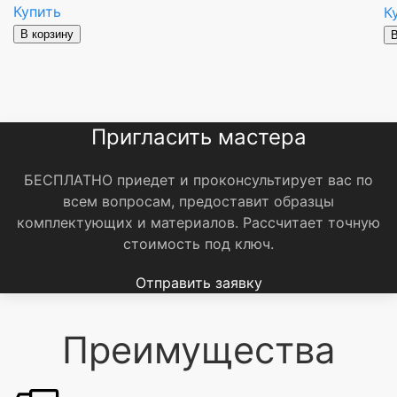
Купить
К
В корзину
В
Пригласить мастера
БЕСПЛАТНО приедет и проконсультирует вас по
всем вопросам, предоставит образцы
комплектующих и материалов.
Рассчитает точную
стоимость под ключ.
Отправить заявку
Преимущества