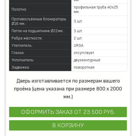
мм.
профильная труба 40х25
Полотно:
мм.
Противосъёмные блокираторы
3 шт.
Ø16 мм.:
Петли на подшипнике Ø22мм.:
3 шт.
Ребра жёсткости:
2 шт.
Утеплитель:
URSA
Глазок:
отсутствует
Уплотнитель:
двухконтурный
Задвижка:
поворотная
Дверь изготавливается по размерам вашего
проёма (цена указана при размере 800 х 2000
мм.)
ОФОРМИТЬ ЗАКАЗ
ОТ 23 500 РУБ.
В КОРЗИНУ