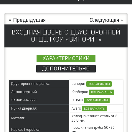
« Предыдущая
Следующая »
ВХОДНАЯ ДВЕРЬ С ДВУСТОРОННЕЙ
ОТДЕЛКОЙ «ВИНОРИТ»
ХАРАКТЕРИСТИКИ
ДОПОЛНИТЕЛЬНО
винорит
Двусторонняя отделка:
ВСЕ ВАРИАНТЫ
Керберос
Замок верхний:
ВСЕ ВАРИАНТЫ
СТРАЖ
Замок нижний:
ВСЕ ВАРИАНТЫ
Avers
Ручка дверная:
ВСЕ ВАРИАНТЫ
холоднокатаная сталь от 2
Металл:
до 6 мм.
профильная труба 50х25
Каркас (коробка):