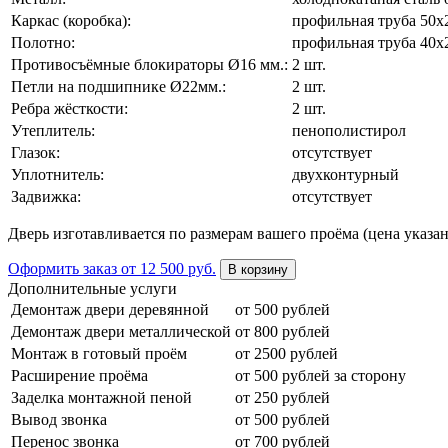
Каркас (коробка):
профильная труба 50х
Полотно:
профильная труба 40х
Противосъёмные блокираторы Ø16 мм.:
2 шт.
Петли на подшипнике Ø22мм.:
2 шт.
Ребра жёсткости:
2 шт.
Утеплитель:
пенополистирол
Глазок:
отсутствует
Уплотнитель:
двухконтурный
Задвижка:
отсутствует
Дверь изготавливается по размерам вашего проёма (цена указан
Оформить заказ
от 12 500 руб.
В корзину
Дополнительные услуги
Демонтаж двери деревянной
от 500 рублей
Демонтаж двери металлической
от 800 рублей
Монтаж в готовый проём
от 2500 рублей
Расширение проёма
от 500 рублей за сторону
Заделка монтажной пеной
от 250 рублей
Вывод звонка
от 500 рублей
Перенос звонка
от 700 рублей