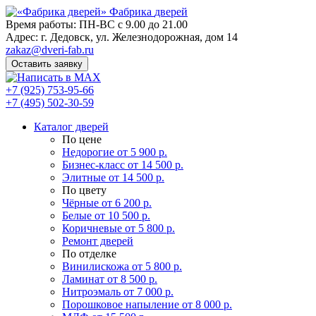
Фабрика
дверей
Время работы: ПН-ВС с 9.00 до 21.00
Адрес: г. Дедовск, ул. Железнодорожная, дом 14
zakaz@dveri-fab.ru
Оставить заявку
+7 (925) 753-95-66
+7 (495) 502-30-59
Каталог дверей
По цене
Недорогие
от 5 900 р.
Бизнес-класс
от 14 500 р.
Элитные
от 14 500 р.
По цвету
Чёрные
от 6 200 р.
Белые
от 10 500 р.
Коричневые
от 5 800 р.
Ремонт дверей
По отделке
Винилискожа
от 5 800 р.
Ламинат
от 8 500 р.
Нитроэмаль
от 7 000 р.
Порошковое напыление
от 8 000 р.