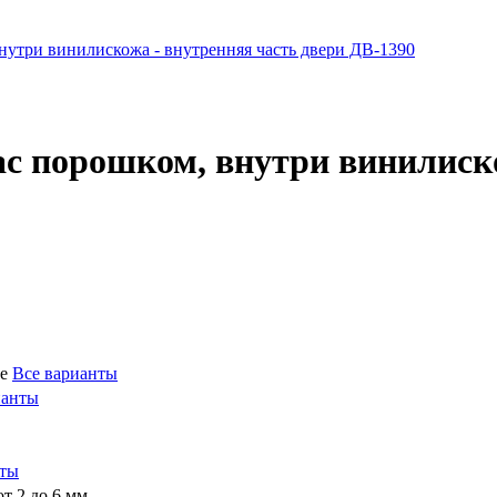
ас порошком, внутри винилис
ие
Все варианты
ианты
нты
т 2 до 6 мм.