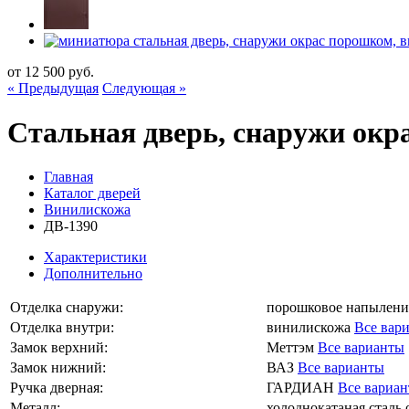
от
12 500
руб.
« Предыдущая
Следующая »
Стальная дверь, снаружи окр
Главная
Каталог дверей
Винилискожа
ДВ-1390
Характеристики
Дополнительно
Отделка снаружи:
порошковое напылен
Отделка внутри:
винилискожа
Все вар
Замок верхний:
Меттэм
Все варианты
Замок нижний:
ВАЗ
Все варианты
Ручка дверная:
ГАРДИАН
Все вариа
Металл:
холоднокатаная сталь о