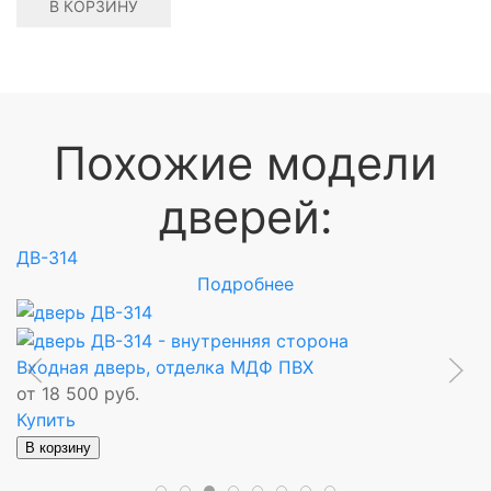
В КОРЗИНУ
Похожие модели
дверей:
ДВ-314
Д
Подробнее
Входная дверь, отделка МДФ ПВХ
В
от 18 500 руб.
д
Купить
о
К
В корзину
В