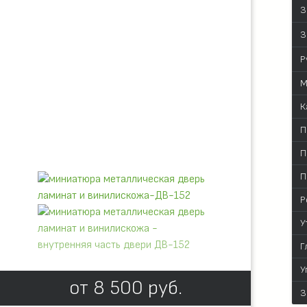
З
З
Р
М
К
П
П
П
Р
У
Г
У
от
8 500
руб.
З