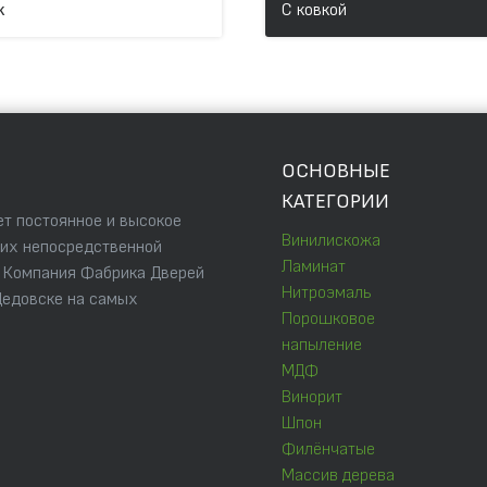
к
С ковкой
ОСНОВНЫЕ
КАТЕГОРИИ
т постоянное и высокое
Винилискожа
 их непосредственной
Ламинат
. Компания Фабрика Дверей
Нитроэмаль
Дедовске на самых
Порошковое
напыление
МДФ
Винорит
Шпон
Филёнчатые
Массив дерева