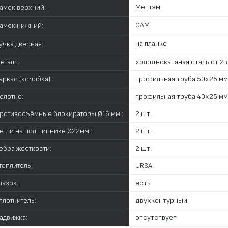
Меттэм
амок верхний:
САМ
амок нижний:
на планке
учка дверная:
еталл:
холоднокатаная сталь от 2 д
аркас (коробка):
профильная труба 50х25 мм
олотно:
профильная труба 40х25 мм
ротивосъёмные блокираторы Ø16 мм.:
2 шт.
етли на подшипнике Ø22мм.:
2 шт.
ебра жёсткости:
2 шт.
теплитель:
URSA
лазок:
есть
плотнитель:
двухконтурный
адвижка:
отсутствует