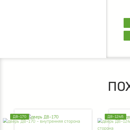
ПО
ДВ-1248
ДВ-1731