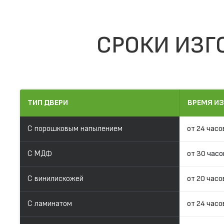
СРОКИ ИЗГ
ТИП ДВЕРИ
ВРЕМЯ И
С порошковым напылением
от 24 часо
С МДФ
от 30 часо
С винилискожей
от 20 часо
С ламинатом
от 24 часо