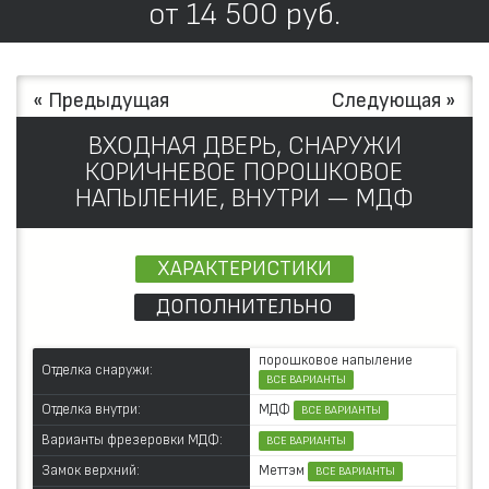
от
14 500
руб.
« Предыдущая
Следующая »
ВХОДНАЯ ДВЕРЬ, СНАРУЖИ
КОРИЧНЕВОЕ ПОРОШКОВОЕ
НАПЫЛЕНИЕ, ВНУТРИ — МДФ
ХАРАКТЕРИСТИКИ
ДОПОЛНИТЕЛЬНО
порошковое напыление
Отделка снаружи:
ВСЕ ВАРИАНТЫ
МДФ
Отделка внутри:
ВСЕ ВАРИАНТЫ
Варианты фрезеровки МДФ:
ВСЕ ВАРИАНТЫ
Меттэм
Замок верхний:
ВСЕ ВАРИАНТЫ