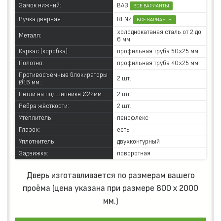
ВАЗ
Замок нижний:
ВСЕ ВАРИАНТЫ
RENZ
Ручка дверная:
ВСЕ ВАРИАНТЫ
холоднокатаная сталь от 2 до
Металл:
6 мм.
Каркас (коробка):
профильная труба 50х25 мм.
Полотно:
профильная труба 40х25 мм.
Противосъёмные блокираторы
2 шт.
Ø16 мм.:
Петли на подшипнике Ø22мм.:
2 шт.
Ребра жёсткости:
2 шт.
Утеплитель:
пенофлекс
Глазок:
есть
Уплотнитель:
двухконтурный
Задвижка:
поворотная
Дверь изготавливается по размерам вашего
проёма (цена указана при размере 800 х 2000
мм.)