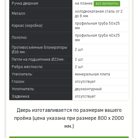
на планке
Ручка дверная:
ВСЕ ВАРИАНТЫ
холоднокатаная сталь от 2
Металл:
до 6 мм.
профильная труба 50х25
Каркас (коробка):
мм.
профильная труба 40х25
Полотно:
мм.
Противосъёмные блокираторы
2 шт.
Ø16 мм.:
Петли на подшипнике Ø22мм.:
2 шт.
Ребра жёсткости:
2 шт.
Утеплитель:
минеральная плита
Глазок:
отсутствует
Уплотнитель:
двухконтурный
Задвижка:
отсутствует
Дверь изготавливается по размерам вашего
проёма (цена указана при размере 800 х 2000
мм.)