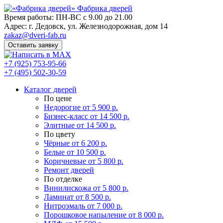
Фабрика
дверей
Время работы: ПН-ВС с 9.00 до 21.00
Адрес: г. Дедовск, ул. Железнодорожная, дом 14
zakaz@dveri-fab.ru
Оставить заявку
+7 (925) 753-95-66
+7 (495) 502-30-59
Каталог дверей
По цене
Недорогие
от 5 900 р.
Бизнес-класс
от 14 500 р.
Элитные
от 14 500 р.
По цвету
Чёрные
от 6 200 р.
Белые
от 10 500 р.
Коричневые
от 5 800 р.
Ремонт дверей
По отделке
Винилискожа
от 5 800 р.
Ламинат
от 8 500 р.
Нитроэмаль
от 7 000 р.
Порошковое напыление
от 8 000 р.