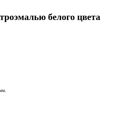
итроэмалью белого цвета
мм.