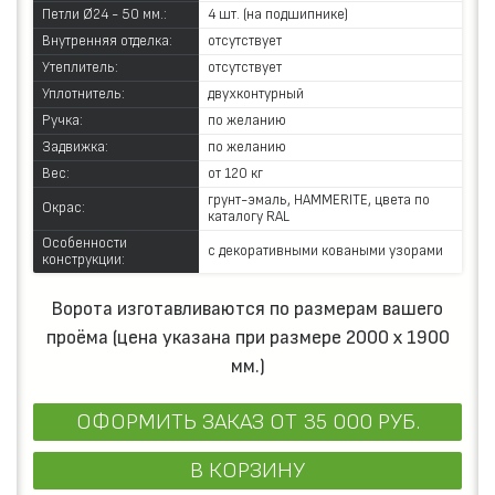
Петли Ø24 - 50 мм.:
4 шт. (на подшипнике)
Внутренняя отделка:
отсутствует
Утеплитель:
отсутствует
Уплотнитель:
двухконтурный
Ручка:
по желанию
Задвижка:
по желанию
Вес:
от 120 кг
грунт-эмаль, HAMMERITE, цвета по
Окрас:
каталогу RAL
Особенности
с декоративными коваными узорами
конструкции:
Ворота изготавливаются по размерам вашего
проёма (цена указана при размере 2000 х 1900
мм.)
ОФОРМИТЬ ЗАКАЗ
ОТ 35 000 РУБ.
В КОРЗИНУ